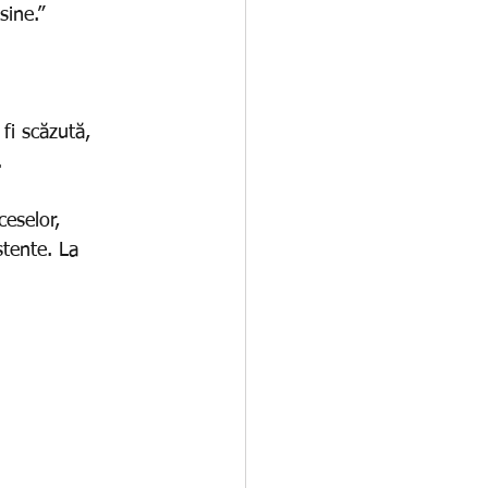
sine.”
 fi scăzută, 
.
ceselor, 
stente. La 