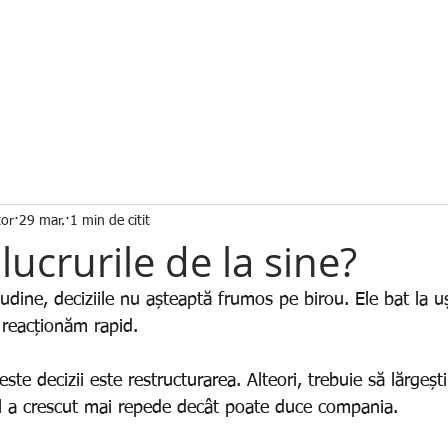
ESPRE
SERVICII
STUDII DE CAZ
CONTA
tor
29 mar.
1 min de citit
lucrurile de la sine?
tudine, deciziile nu așteaptă frumos pe birou. Ele bat la u
 reacționăm rapid.
ste decizii este restructurarea. Alteori, trebuie să lărgeșt
l a crescut mai repede decât poate duce compania.