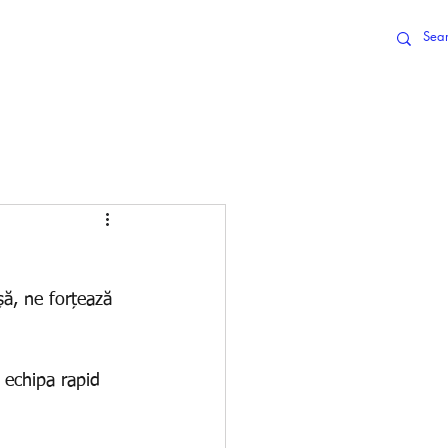
CT
NEWS
șă, ne forțează 
i echipa rapid 