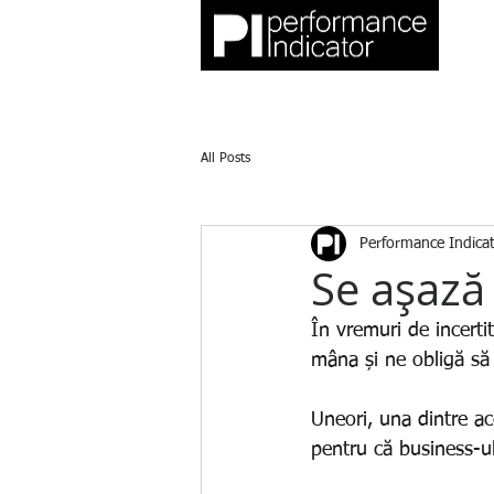
HOME
D
All Posts
Performance Indica
Se așază 
În vremuri de incerti
mâna și ne obligă să
Uneori, una dintre ace
pentru că business-u