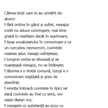
Câteva lecții care m-au urmărit de-
atunci:
❗️ fără ordine în gând și suflet, mesajul 
rostit nu aduce convingere, mai bine 
grabă în meditare decât în exprimare;
❗️ lipsa vocabularului în comunicare e ca 
un curcubeu monocrom, cuvintele 
nealese aduc mesaje neînțelese;
❗️ lungind vorba se diluează și se 
nuanțează mesajul, nu se întărește;
❗️ tăcerea e o limbă comună, totuși e o 
comunicare neglijată și greu de 
descifrat;
❗️ emoția îmbracă cuvintele în lipici iar 
dacă cuvintele au fost cu sens, vor 
naște lăstari noi;
❗️ mesajele cu substanță au ecou cu 