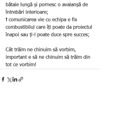
bătaie lungă și pornesc o avalanșă de 
întrebări interioare;
❗️ comunicarea vie cu echipa e fix 
combustibilul care îți poate da proiectul 
înapoi sau ți-l poate duce spre succes;
Cât trăim ne chinuim să vorbim, 
important e să ne chinuim să trăim din 
tot ce vorbim!
Afișează-le pe toate
Postări recente