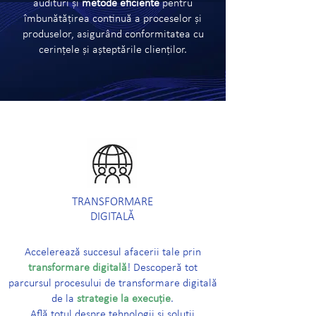
audituri și
metode eficiente
pentru
îmbunătățirea continuă a proceselor și
produselor, asigurând conformitatea cu
cerințele și așteptările clienților.
TRANSFORMARE
DIGITALĂ
Accelerează succesul afacerii tale prin
transformare digitală
! Descoperă tot
parcursul procesului de transformare digitală
de la
strategie la execuție
.
Află totul despre tehnologii și soluții