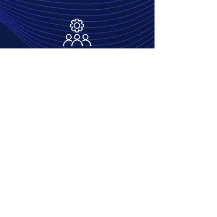
MANAGEMENT
OPERAȚIONAL
Crește eficiența și performanța
afacerii
tale cu un management operațional
eficient! Descoperă strategii, metode și
bune practici pentru organizarea activității
operaționale, gestionarea resurselor și
asigurarea activităților
cât mai
fluide și
productive
.