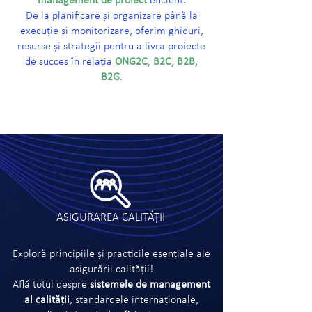
management de proiect
eficient.
De la planificare și organizare până la
execuție și monitorizare, oferim ghiduri,
resurse și strategii pentru a livra proiecte
de succes în relația
ONG2C
,
B2C, B2B,
B2G
.
ASIGURAREA CALITĂȚII
Exploră principiile și practicile esențiale ale
asigurării calității!
Află totul despre
sistemele de management
al calității
, standardele internaționale,