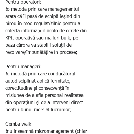
Pentru operatori:
❗️o metoda prin care managementul 
arata că îi pasă de echipă ieşind din 
birou în mod regulat/zilnic pentru a 
colecta informații dincolo de cifrele din 
KPI, operativă sau mailuri bulk, pe 
baza cărora va stabilii soluții de 
rezolvare/îmbunătățire în procese;
Pentru manageri:
❗️o metodă prin care conducătorul 
autodisciplinat aplică fermitate, 
corectitudine şi consecvență în 
misiunea de a afla personal realitatea 
din operațiuni şi de a interveni direct 
pentru bunul mers al lucrurilor;
Gemba walk:
❗️nu înseamnă micromanagement (chiar 