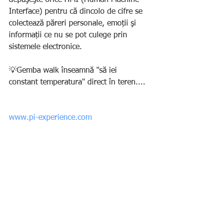
depăşeşte orice HMI (Human Machine 
Interface) pentru că dincolo de cifre se 
colectează păreri personale, emoții şi 
informații ce nu se pot culege prin 
sistemele electronice.
💡Gemba walk înseamnă "să iei 
constant temperatura" direct în teren....
www.pi-experience.com