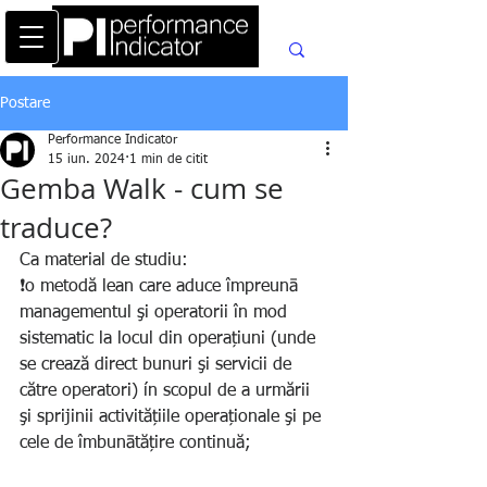
Postare
Performance Indicator
15 iun. 2024
1 min de citit
Gemba Walk - cum se
traduce?
Ca material de studiu:
❗️o metodă lean care aduce împreunā 
managementul şi operatorii în mod 
sistematic la locul din operațiuni (unde 
se crează direct bunuri şi servicii de 
către operatori) ín scopul de a urmării 
şi sprijinii activitățiile operaționale şi pe 
cele de îmbunātățire continuă;