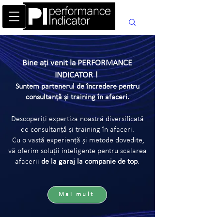
Bine ați venit la PERFORMA
NCE
INDICATOR !
Suntem partenerul de încredere pentru
consultanță și training în afaceri.
Descoperiți expertiza noastră diversificată
de consultanță și training în afaceri.
Cu o vastă experiență și metode dovedite,
vă oferim soluții inteligente pentru scalarea
afacerii
de la garaj la companie de top
.
Mai mult