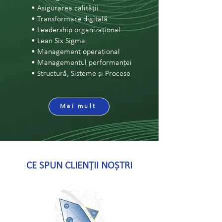
• Asigurarea calității
• Transformare digitală
• Leadership organizațional
• Lean Six Sigma
• Management operațional
• Managementul performanței
• Structură, Sisteme și Procese
Mai mult
CE SPUN CLIENȚII NOȘTRI